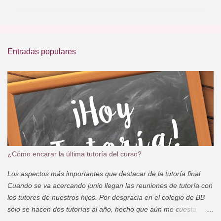
m
e
n
t
Entradas populares
a
r
i
o
s
¿Cómo encarar la última tutoría del curso?
Los aspectos más importantes que destacar de la tutoría final
Cuando se va acercando junio llegan las reuniones de tutoría con
los tutores de nuestros hijos. Por desgracia en el colegio de BB
sólo se hacen dos tutorías al año, hecho que aún me cuesta
entender, porque la primera se celebra en diciembre y si desde