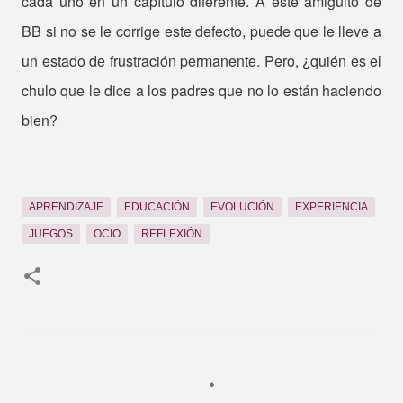
cada uno en un capítulo diferente. A este amiguito de
BB si no se le corrige este defecto, puede que le lleve a
un estado de frustración permanente. Pero, ¿quién es el
chulo que le dice a los padres que no lo están haciendo
bien?
APRENDIZAJE
EDUCACIÓN
EVOLUCIÓN
EXPERIENCIA
JUEGOS
OCIO
REFLEXIÓN
C
o