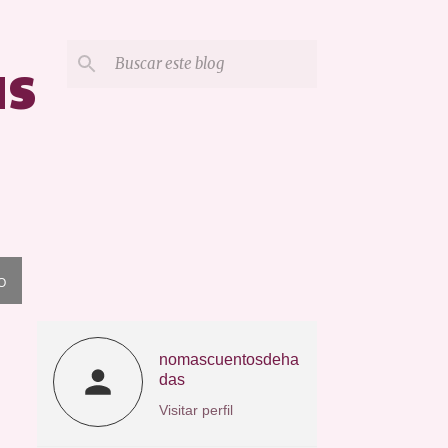
as
O
nomascuentosdeha
das
Visitar perfil