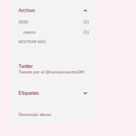
Archivo
1
2020
1
marzo
MOSTRAR MÁS
16
2017
2
octubre
1
septiembre
Twitter
Tweets por el @nomascuentosDH.
1
agosto
1
julio
Etiquetas
2
junio
1
mayo
Denunciar abuso
2
abril
2
marzo
2
febrero