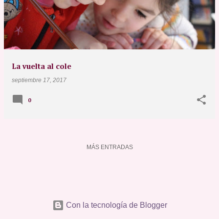
t
r
a
d
a
La vuelta al cole
s
septiembre 17, 2017
0
MÁS ENTRADAS
Con la tecnología de Blogger