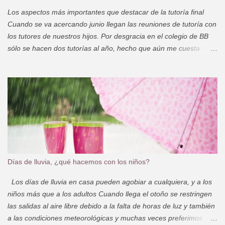
Los aspectos más importantes que destacar de la tutoría final
Cuando se va acercando junio llegan las reuniones de tutoría con
los tutores de nuestros hijos. Por desgracia en el colegio de BB
sólo se hacen dos tutorías al año, hecho que aún me cuesta
entender, porque la primera se celebra en diciembre y si desde
diciembre hasta mayo surge alguna cosa que quisieras comentar,
hay que pedir una tutoría expresamente para eso. Prepararse las
tutorías es algo relativamente sencillo, sobre todo con un
Smartphone a mano. Yo utilizo la app Evernote habitualmente
para no perderme, y tengo una tarea abierta exclusivamente para
quejas, dudas o preguntas referentes al colegio. Desde Enero,
cada vez que me surge una duda o una pregunta, me la apunto
en la tarea del colegio Cuando llega el día de la tutoría hay que
Días de lluvia, ¿qué hacemos con los niños?
esperar que la profesora nos dé su opinión sobre la evolución de
nuestros hijos durante el año, y que nos destaque sus puntos
Los días de lluvia en casa pueden agobiar a cualquiera, y a los
fuertes y también sus puntos débiles o aquello qu...
niños más que a los adultos Cuando llega el otoño se restringen
las salidas al aire libre debido a la falta de horas de luz y también
a las condiciones meteorológicas y muchas veces preferimos