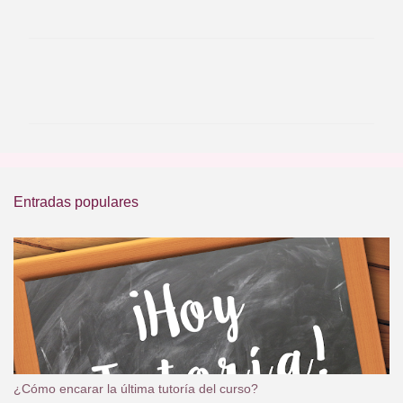
C
o
m
e
n
t
Entradas populares
a
r
i
o
s
¿Cómo encarar la última tutoría del curso?